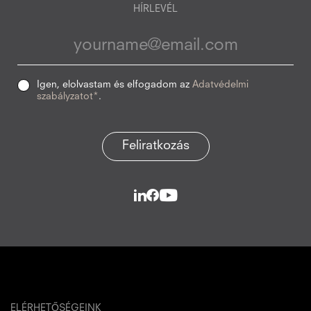
HÍRLEVÉL
Igen, elolvastam és elfogadom az
Adatvédelmi
szabályzatot*
.
Feliratkozás
ELÉRHETŐSÉGEINK