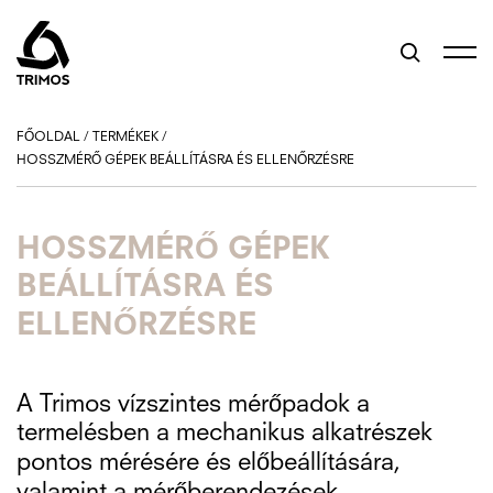
Süti preferenciák
FŐOLDAL
/
TERMÉKEK
/
HOSSZMÉRŐ GÉPEK BEÁLLÍTÁSRA ÉS ELLENŐRZÉSRE
HOSSZMÉRŐ GÉPEK
BEÁLLÍTÁSRA ÉS
ELLENŐRZÉSRE
A Trimos vízszintes mérőpadok a
termelésben a mechanikus alkatrészek
pontos mérésére és előbeállítására,