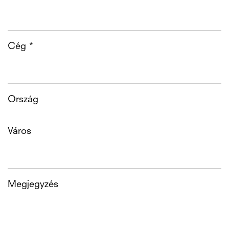
Cég *
Ország
Város
Megjegyzés