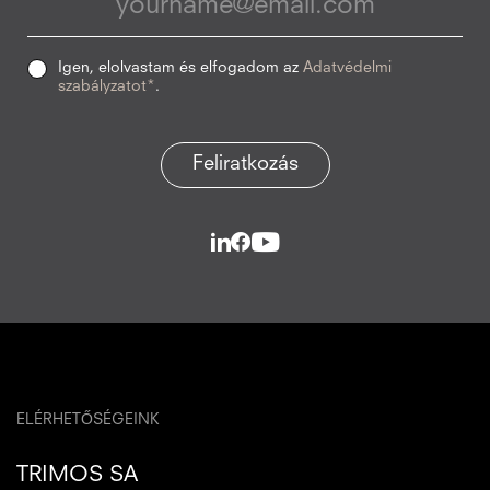
Igen, elolvastam és elfogadom az
Adatvédelmi
szabályzatot*
.
Feliratkozás
ELÉRHETŐSÉGEINK
TRIMOS SA