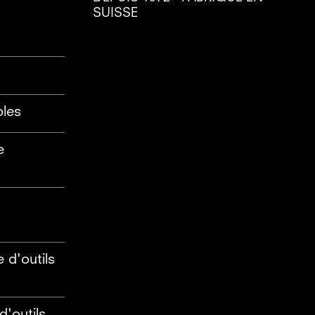
SUISSE
bles
e
 d'outils