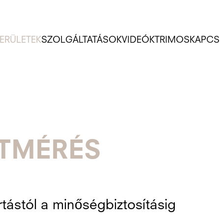
ERÜLETEK
SZOLGÁLTATÁSOK
VIDEÓK
TRIMOS
KAPCS
ETMÉRÉS
tástól a minőségbiztosításig