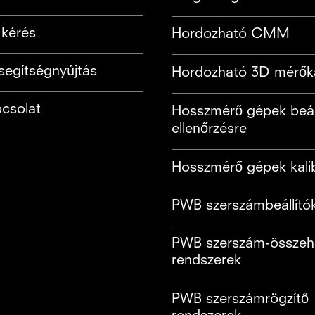
kérés
Hordozható CMM
segítségnyújtás
Hordozható 3D mérők
csolat
Hosszmérő gépek beáll
ellenőrzésre
Hosszmérő gépek kalib
PWB szerszámbeállító
PWB szerszám-összeh
rendszerek
PWB szerszámrögzítő