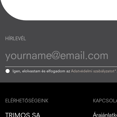
HÍRLEVÉL
Igen, elolvastam és elfogadom az
Adatvédelmi szabályzatot*
ELÉRHETŐSÉGEINK
KAPCSOLA
TRIMOS SA
Árajánlatk