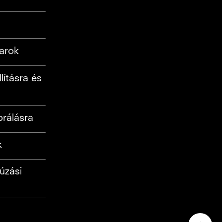
arok
ításra és
rálásra
k
úzási