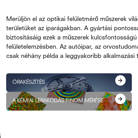
Merüljön el az optikai felületmérő műszerek vil
területüket az iparágakban. A gyártási pontoss
biztosításáig ezek a műszerek kulcsfontosságú 
felületelemzésben. Az autóipar, az orvostudomán
csak néhány példa a leggyakoribb alkalmazási t
ÓRAKÉSZÍTÉS
A KÉMIAI LERAKÓDÁS FINOM MÉRÉSE