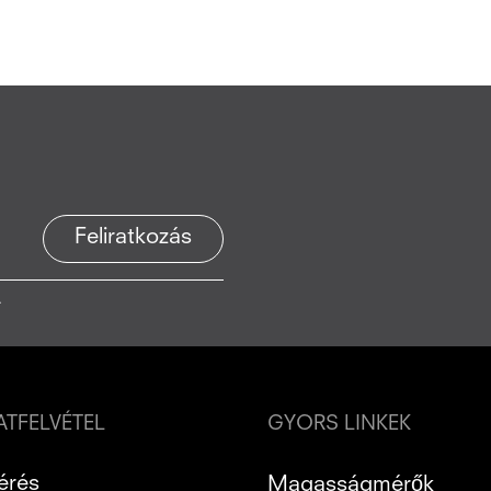
Feliratkozás
.
TFELVÉTEL
GYORS LINKEK
érés
Magasságmérők