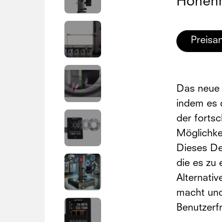
Höhen
Preisa
Das neue V
indem es 
der fortsc
Möglichke
Dieses De
die es zu 
Alternati
macht und
Benutzerfr