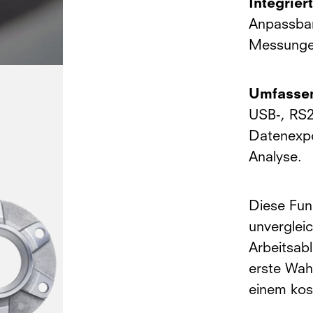
Integrie
Anpassba
Messungen
Umfassen
USB-, RS2
Datenexpo
Analyse.
Diese Funk
unverglei
Arbeitsabl
erste Wahl
einem kos