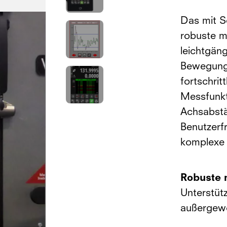
Das mit Sc
robuste m
leichtgän
Bewegunge
fortschrit
Messfunkt
Achsabstän
Benutzerfr
komplexe 
Robuste 
Unterstüt
außergewö