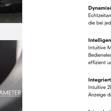
Dynamisc
Echtzeita
die bei je
Intellige
Intuitive
Bedienele
effizient 
Integrie
Intuitive 
Anzeige d