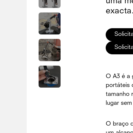
uma me
exacta
Solici
Solici
O A3 é a
portáteis 
tamanho r
lugar sem
O braço d