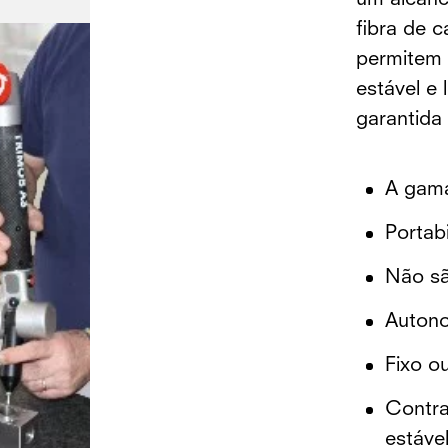
um alcanc
fibra de 
permitem 
estável e
garantida
A gama
Portab
Não sã
Autono
Fixo o
Contra
estáve