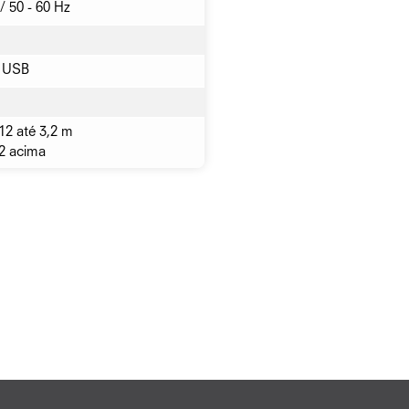
/ 50 - 60 Hz
e USB
12 até 3,2 m
2 acima