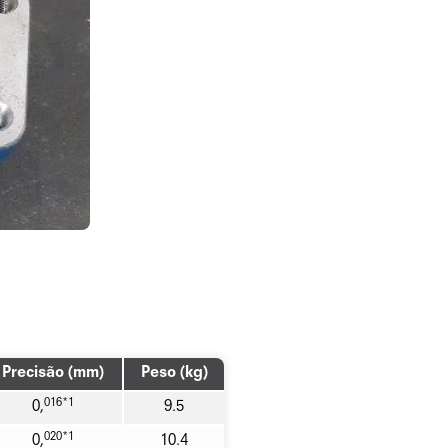
Precisão (mm)
Peso (kg)
016*1
0,
9.5
020*1
0,
10.4