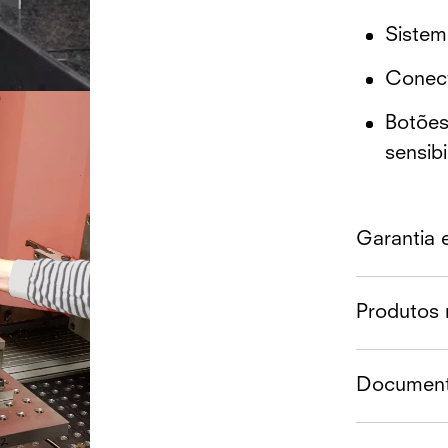
Sistem
Conect
Botões
sensib
Garantia 
Produtos 
Documen