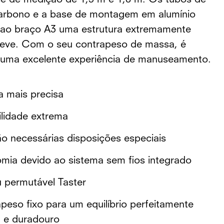
e de medição de 1,3 m e 1,8 m. Os tubos de
carbono e a base de montagem em alumínio
ao braço A3 uma estrutura extremamente
 leve. Com o seu contrapeso de massa, é
 uma excelente experiência de manuseamento.
 mais precisa
ilidade extrema
o necessárias disposições especiais
mia devido ao sistema sem fios integrado
u permutável Taster
peso fixo para um equilíbrio perfeitamente
l e duradouro