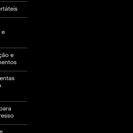
rtáteis
s
 e
ção e
mentos
mentas
o
para
resso
e