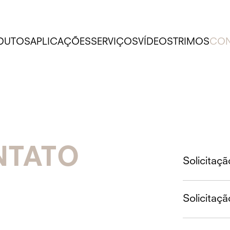
DUTOS
APLICAÇÕES
SERVIÇOS
VÍDEOS
TRIMOS
CON
NTATO
Solicitaç
Solicitaç