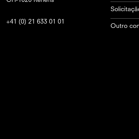
CH-1020 Renens
Solicitaçã
+41 (0) 21 633 01 01
Outro con