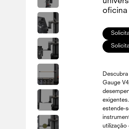
univers
oficina
Solici
Solici
Descubra 
Gauge V4,
desempenh
exigentes
estende-s
instrumen
utilização