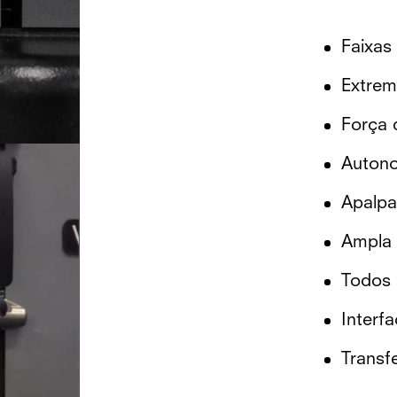
Faixas
Extrema
Força 
Autonom
Apalpa
Ampla 
Todos 
Interf
Transf