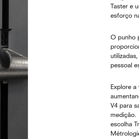
Taster e 
esforço n
O punho p
proporcio
utilizadas
pessoal e
Explore a
aumentand
V4 para s
medição. I
escolha T
Métrologi