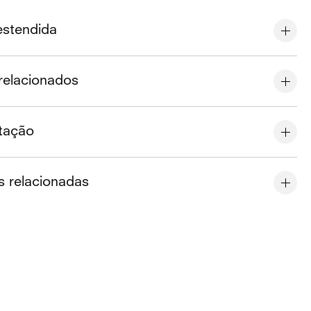
estendida
relacionados
tação
s relacionadas