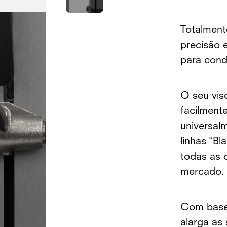
Totalment
precisão e
para cond
O seu viso
facilment
universal
linhas "B
todas as 
mercado.
Com base 
alarga as