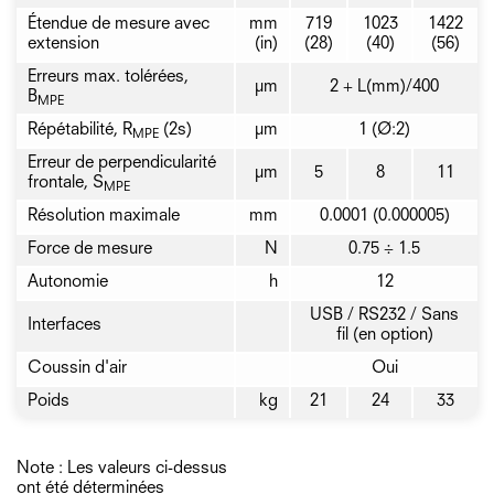
Étendue de mesure avec
mm
719
1023
1422
extension
(in)
(28)
(40)
(56)
Erreurs max. tolérées,
µm
2 + L(mm)/400
B
MPE
Répétabilité, R
(2s)
µm
1 (Ø:2)
MPE
Erreur de perpendicularité
µm
5
8
11
frontale, S
MPE
Résolution maximale
mm
0.0001 (0.000005)
Force de mesure
N
0.75 ÷ 1.5
Autonomie
h
12
USB / RS232 / Sans
Interfaces
fil (en option)
Coussin d'air
Oui
Poids
kg
21
24
33
Note : Les valeurs ci-dessus
ont été déterminées