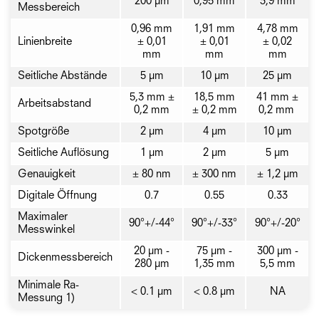
200 µm
0,95 mm
3,9 mm
Messbereich
0,96 mm
1,91 mm
4,78 mm
Linienbreite
± 0,01
± 0,01
± 0,02
mm
mm
mm
Seitliche Abstände
5 µm
10 µm
25 µm
5,3 mm ±
18,5 mm
41 mm ±
Arbeitsabstand
0,2 mm
± 0,2 mm
0,2 mm
Spotgröße
2 µm
4 µm
10 µm
Seitliche Auflösung
1 µm
2 µm
5 µm
Genauigkeit
± 80 nm
± 300 nm
± 1,2 µm
Digitale Öffnung
0.7
0.55
0.33
Maximaler
90°+/-44°
90°+/-33°
90°+/-20°
Messwinkel
20 μm -
75 μm -
300 μm -
Dickenmessbereich
280 μm
1,35 mm
5,5 mm
Minimale Ra-
< 0.1 µm
< 0.8 µm
NA
Messung 1)